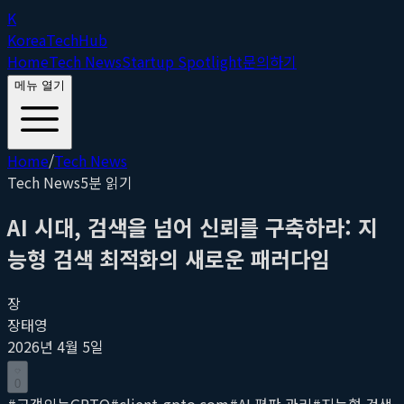
K
Korea
Tech
Hub
Home
Tech News
Startup Spotlight
문의하기
메뉴 열기
Home
/
Tech News
Tech News
5
분 읽기
AI 시대, 검색을 넘어 신뢰를 구축하라: 지
능형 검색 최적화의 새로운 패러다임
장
장태영
2026년 4월 5일
0
#
고객의눈GPTO
#
client-gpto.com
#
AI 평판 관리
#
지능형 검색