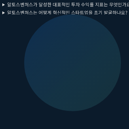
알토스벤처스가 달성한 대표적인 투자 수익률 지표는 무엇인가
알토스벤처스는 어떻게 혁신적인 스타트업을 초기 발굴하나요?
글로벌 출자자들이 알토스벤처스를 신뢰하는 주된 이유는 무엇
알토스벤처스의 투자 전략은 다른 VC와 어떻게 다른가요?
핵심 요약
알토스벤처스는 상장 건수보다
내부수익률(IRR)
과
현금청산수익
배달의민족, 쿠팡, 당근, 비바리퍼블리카 등 혁신적인 서비스를
한국 시장에 특화된 포트폴리오와 명확한 회수 실적으로 글로벌
단순한 투자 건수 나열이 아닌, 성공하는 딜에 집중하여 펀드 
결론적으로
알토스벤처스
는 전통적인 벤처캐피탈의 평가 기준을 
있습니다. 한국 스타트업 생태계의 성장을 견인하며 혁신 기업을 