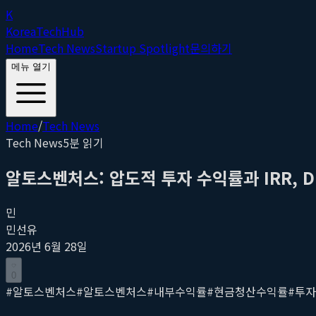
K
Korea
Tech
Hub
Home
Tech News
Startup Spotlight
문의하기
메뉴 열기
Home
/
Tech News
Tech News
5
분 읽기
알토스벤처스: 압도적 투자 수익률과 IRR, DPI로
민
민선유
2026년 6월 28일
0
#
알토스벤처스
#
알토스벤처스
#
내부수익률
#
현금청산수익률
#
투자