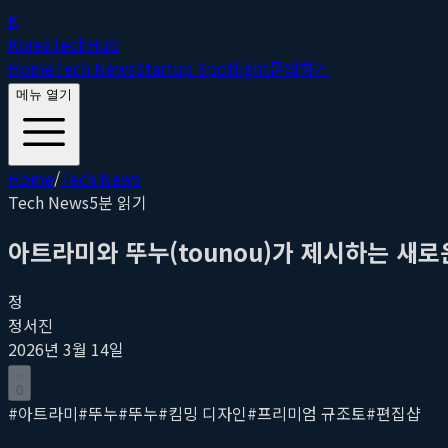
K
Korea
Tech
Hub
Home
Tech News
Startup Spotlight
문의하기
메뉴 열기
Home
/
Tech News
Tech News
5
분 읽기
아트라미와 뚜누(tounou)가 제시하는 새
정
정서진
2026년 3월 14일
0
#
아트라미
#
뚜누
#
뚜누
#
킴밍 디자인
#
프리미엄 규조토
#
편집샵