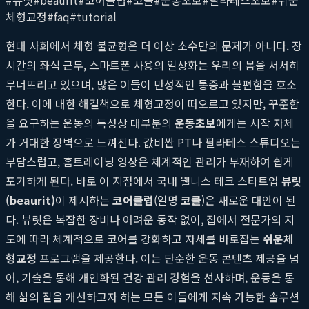
체형교정
#
faq
#
tutorial
현대 사회에서 체형 불균형은 더 이상 소수만의 문제가 아니다. 장
시간의 좌식 근무, 스마트폰 사용의 일상화는 우리의 몸을 서서히
무너뜨리고 있으며, 많은 이들이 만성적인 통증과 불편함을 호소
한다. 이에 대한 해결책으로 체형교정이 떠오르고 있지만, 꾸준함
을 요구하는 운동의 특성상 대부분의
운동초보
에게는 시작 자체
가 거대한 장벽으로 느껴진다. 값비싼 PT나 필라테스 스튜디오는
부담스럽고, 홈트레이닝 영상은 체계적인 관리가 부재하여 쉽게
포기하게 된다. 바로 이 지점에서 국내 웰니스 테크 스타트업
뷰릿
(beaurit)
이 제시하는
코어클럽
(일명
코클
)은 새로운 대안이 된
다. 뷰릿은 복잡한 장비나 어려운 동작 없이, 집에서 전문가의 지
도에 따라 체계적으로 코어를 강화하고 자세를 바로잡는
쉬운체
형교정
프로그램을 제공한다. 이는 단순한 운동 콘텐츠 제공을 넘
어, 기술을 통해 개인화된 건강 관리 경험을 선사하며, 운동을 통
해 삶의 질을 개선하고자 하는 모든 이들에게 지속 가능한 솔루션