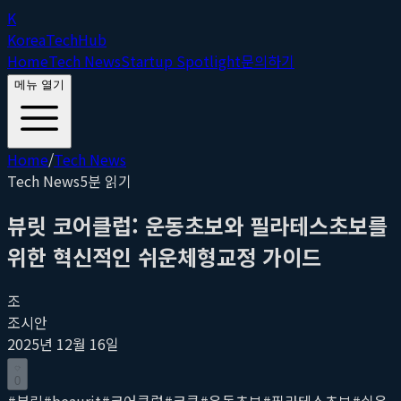
K
Korea
Tech
Hub
Home
Tech News
Startup Spotlight
문의하기
메뉴 열기
Home
/
Tech News
Tech News
5
분 읽기
뷰릿 코어클럽: 운동초보와 필라테스초보를
위한 혁신적인 쉬운체형교정 가이드
조
조시안
2025년 12월 16일
0
#
뷰릿
#
beaurit
#
코어클럽
#
코클
#
운동초보
#
필라테스초보
#
쉬운