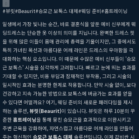
0
#
뷰릿
#
Beaurit
#
승모근 보톡스 대체
#
웨딩 준비
#
홈트레이닝
일생에서 가장 빛나는 순간, 바로 결혼식을 앞둔 예비 신부에게 웨
딩드레스는 단순한 옷 이상의 의미를 지닙니다. 완벽한 드레스 핏
을 위해 많은 이들이 몸매 관리에 총력을 기울이지만, 그 중에서도
특히 가녀린 목선과 아름다운 어깨 라인은 드레스의 우아함을 극
대화하는 핵심 요소입니다. 이 때문에 수많은 예비 신부들이 '승모
근 보톡스' 시술을 심각하게 고려합니다. 빠르고 눈에 띄는 효과를
기대할 수 있지만, 비용 부담과 잠재적인 부작용, 그리고 시술의
일시적인 효과는 분명한 한계로 작용합니다. 만약 시술 없이, 보다
건강하고 지속 가능한 방법으로 보톡스에 버금가는 효과를 얻을
수 있다면 어떨까요? 여기, 웨딩 준비의 새로운 패러다임을 제시
하는 솔루션,
뷰릿(Beaurit)
이 있습니다. 뷰릿은 하루 10분의 꾸
준한
홈트레이닝
을 통해 뭉친 승모근을 효과적으로 이완시키고
주변 근육을 강화하여, 자연스럽고 아름다운 어깨 라인을 만들어
주는 혁신적인
승모근 보톡스 대체
솔루션입니다. 이제 값비싼 시