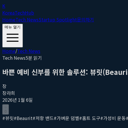
K
Korea
Tech
Hub
Home
Tech News
Startup Spotlight
문의하기
메뉴 열기
Home
/
Tech News
Tech News
5
분 읽기
바쁜 예비 신부를 위한 솔루션: 뷰릿(Beaur
장
장라희
2026년 1월 6일
0
#
뷰릿
#
Beaurit
#
저항 밴드
#
가벼운 덤벨
#
홈트 도구
#
가성비 운동