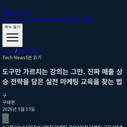
K
Korea
Tech
Hub
Home
Tech News
Startup Spotlight
문의하기
메뉴 열기
Home
/
Tech News
Tech News
5
분 읽기
도구만 가르치는 강의는 그만. 진짜 매출 상
승 전략을 담은 실전 마케팅 교육을 찾는 법
구
구태현
2026년 5월 15일
0
#
고객의눈
#
김팀장
#
사업자 마케팅 강의
#
실전 마케팅 교육
#
매출