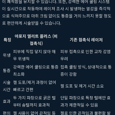
이 쾌적함을 유지할 수 있습니다. 또한, 강력한 에어 쿨링 시스템
이 실시간으로 작동하여 레이저 조사 시 발생하는 열감을 즉각적
으로 식혀주므로 마취 크림 없이도 통증을 거의 느끼지 못할 정도
로 편안하게 시술받을 수 있습니다.
아포지 엘리트 플러스 (비
특징
기존 접촉식 레이저
접촉식)
피부에 직접 닿지 않아 매
피부 접촉으로 인한 교차 감염
위생
우 위생적
우려
강력한 에어 쿨링으로 통증
접촉 쿨링 방식, 상대적으로 통
통증
최소화
증이 강함
시술
젤 도포/제거 과정이 없어
젤 도포 및 제거 시간 소요
시간
빠르고 간편
두 가지 파장으로 굵은 털
단일 파장으로 특정 털에만 효
효과
부터 솜털까지 효과적
과가 제한적일 수 있음
편의
젤 사용이 없어 끈적임 등
젤로 인한 끈적임과 불편함 발