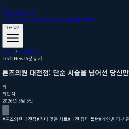
K
Korea
Tech
Hub
Home
Tech News
Startup Spotlight
문의하기
메뉴 열기
Home
/
Tech News
Tech News
5
분 읽기
톤즈의원 대전점: 단순 시술을 넘어선 당신만
최
최민석
2026년 5월 5일
0
#
톤즈의원 대전점
#
기미 맞춤 치료
#
대전 잡티 플랜
#
개인별 피부 