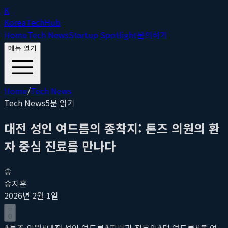
K
Korea
Tech
Hub
Home
Tech News
Startup Spotlight
문의하기
메뉴 열기
Home
/
Tech News
Tech News
5
분 읽기
대전 성인 여드름의 종착지: 톤즈 의원의 환
자 중심 진료를 만나다
송
송지훈
2026년 2월 1일
0
#
톤즈 의원
#
대전 성인 여드름
#
피부과 전문의
#
턱 여드름
#
볼 여