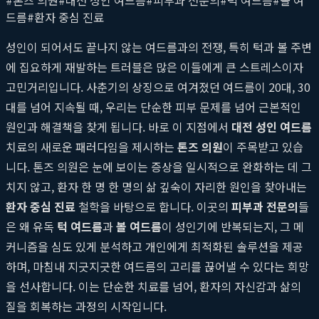
드름
#
환자 중심 진료
성인이 되어서도 끝나지 않는 여드름과의 전쟁, 특히 턱과 볼 주변
에 집요하게 재발하는 트러블은 많은 이들에게 큰 스트레스이자
고민거리입니다. 사춘기의 상징으로 여겨졌던 여드름이 20대, 30
대를 넘어 지속될 때, 우리는 단순한 피부 문제를 넘어 근본적인
원인과 해결책을 찾게 됩니다. 바로 이 지점에서
대전 성인 여드름
치료의 새로운 패러다임을 제시하는
톤즈 의원
이 주목받고 있습
니다. 톤즈 의원은 눈에 보이는 증상을 일시적으로 완화하는 데 그
치지 않고, 환자 한 명 한 명의 삶 깊숙이 자리한 원인을 찾아내는
환자 중심 진료
철학을 바탕으로 합니다. 이곳의
피부과 전문의
들
은 왜 유독
턱 여드름
과
볼 여드름
이 성인기에 반복되는지, 그 메
커니즘을 심도 있게 분석하고 개인에게 최적화된 솔루션을 제공
하며, 마침내 지긋지긋한 여드름의 고리를 끊어낼 수 있다는 희망
을 선사합니다. 이는 단순한 치료를 넘어, 환자의 자신감과 삶의
질을 회복하는 과정의 시작입니다.