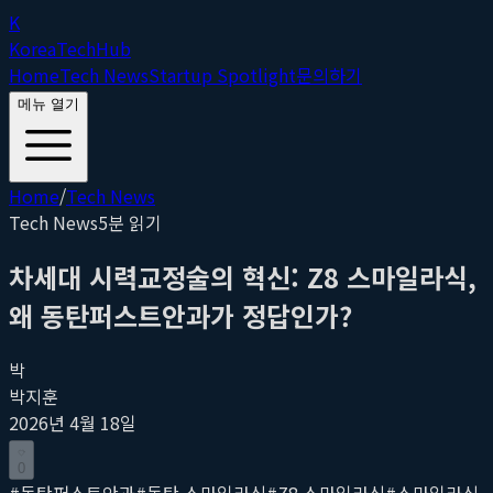
K
Korea
Tech
Hub
Home
Tech News
Startup Spotlight
문의하기
메뉴 열기
Home
/
Tech News
Tech News
5
분 읽기
차세대 시력교정술의 혁신: Z8 스마일라식,
왜 동탄퍼스트안과가 정답인가?
박
박지훈
2026년 4월 18일
0
#
동탄퍼스트안과
#
동탄 스마일라식
#
Z8 스마일라식
#
스마일라식