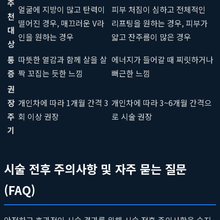
추
얼굴에 지방이 많고 탄력이
피부 처짐이 심하고 전체적인
천
떨어진 경우, 매끄러운 V라
리프팅을 원하는 경우, 피부가
대
인을 원하는 경우
얇고 잔주름이 많은 경우
상
통
따뜻한 열감과 함께 살을 살
에너지가 들어갈 때 찌릿하거나
증
짝 꼬집는 듯한 느낌
뻐근한 느낌
권
장
개인차에 따라 1개월 간격 3
개인차에 따라 3~6개월 간격으
주
회 이상 권장
로 시술 권장
기
시술 전후 주의사항 및 자주 묻는 질문
(FAQ)
안전하고 효과적인 시술 결과를 위해 시술 전후 주의사항을 숙지