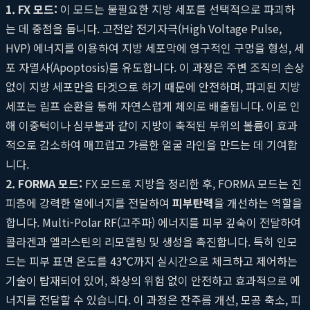
1. FX 모드:
이 모드는 불필요한 지방 세포를 선택적으로 파괴하
는 데 중점을 둡니다. 고전압 전기자극(High Voltage Pulse,
HVP) 에너지를 이용하여 지방 세포막에 영구적인 구멍을 형성, 세
포 자멸사(Apoptosis)를 유도합니다. 이 과정은 주변 조직의 손상
없이 지방 세포만을 타겟으로 하기 때문에 안전하며, 파괴된 지방
세포는 림프 순환을 통해 자연스럽게 체외로 배출됩니다. 이로 인
해 이중턱이나 심부볼과 같이 지방이 축적된 부위의 볼륨이 효과
적으로 감소하여 매끄럽고 갸름한 얼굴 라인을 만드는 데 기여합
니다.
2. FORMA 모드:
FX 모드로 지방을 정리한 후, FORMA 모드는 진
피층에 강력한 열에너지를 전달하여
피부탄력
을 개선하는 역할을
합니다. Multi-Polar RF(고주파) 에너지를 피부 깊숙이 전달하여
콜라겐과 엘라스틴의 리모델링 및 생성을 촉진합니다. 특히 인모
드는 피부 표면 온도를 43°C까지 실시간으로 체크하고 제어하는
기술이 탑재되어 있어, 화상의 위험 없이 안전하고 효과적으로 에
너지를 전달할 수 있습니다. 이 과정은 잔주름 개선, 모공 축소, 피