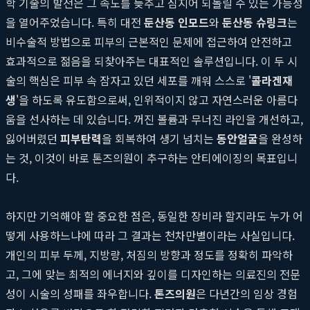
학 기술의 발전은 그 속도를 늦추고 심지어 되돌릴 수 있는 가능성
을 열어주었습니다. 특히 대전
둔산동 인모드
와
둔산동 슈링크
는
비수술적 방법으로 피부의 근본적인 문제에 접근하여 안전하고
효과적으로 젊음을 되찾아주는 대표적인 솔루션입니다. 이 두 시
술의 핵심은 피부 속 잠자고 있던 세포를 깨워 스스로 '
콜라겐재
생
'을 하도록 유도함으로써, 인위적이지 않고 자연스러운 아름다
움을 선사하는 데 있습니다. 꺼진 볼륨과 무너진 라인을 개선하고,
잃어버렸던
피부탄력
을 회복하여 생기 넘치는
동안얼굴
을 완성하
는 것, 이것이 바로 톤즈의원이 추구하는 안티에이징의 목표입니
다.
하지만 기억해야 할 중요한 점은, 동일한 장비라 할지라도 누가 어
떻게 사용하느냐에 따라 그 결과는 천차만별이라는 사실입니다.
개인의 피부 두께, 지방량, 처짐의 방향과 정도를 정확히 파악하
고, 그에 맞는 최적의 에너지와 깊이를 디자인하는 의료진의 전문
성이 시술의 성패를 좌우합니다.
톤즈의원
은 다년간의 임상 경험