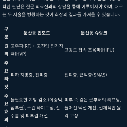
확한 판단은 전문 의료진과의 상담을 통해 이루어져야 하며, 때로
는 두 시술을 병행하는 것이 최상의 결과를 가져올 수 있습니다.
구
둔산동 인모드
둔산동 슈링크
분
원
고주파(RF) + 고전압 전기자
고강도 집속 초음파(HIFU)
리
극(HVP)
주
요
피하 지방층, 진피층
진피층, 근막층(SMAS)
타
겟
주
불필요한 지방 감소 (이중턱,
피부 속 깊은 곳부터의 리프팅,
요
심부볼), 스킨 타이트닝, 잔
늘어진 턱선 개선, 전체적인 윤
효
주름 및 피부결 개선
곽 교정
과