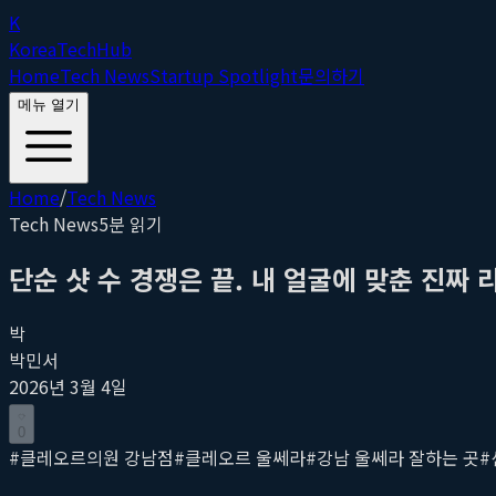
K
Korea
Tech
Hub
Home
Tech News
Startup Spotlight
문의하기
메뉴 열기
Home
/
Tech News
Tech News
5
분 읽기
단순 샷 수 경쟁은 끝. 내 얼굴에 맞춘 진짜
박
박민서
2026년 3월 4일
0
#
클레오르의원 강남점
#
클레오르 울쎄라
#
강남 울쎄라 잘하는 곳
#