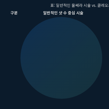
표: 일반적인 울쎄라 시술 vs. 클레
구분
일반적인 샷 수 중심 시술
진단 방식
육안 및 간단한 상담에 의존
초음
시술 계획
정해진 샷 수를 얼굴 전체에 획일적으로 분배
진단
핵심 목표
정해진 샷 수 소진
자연
기대 효과
전반적인 타이트닝 효과, 개인차 큼
고민
부작용 가능성
볼패임, 신경 손상 등 불필요한 부위 조사 위험
정확
강남 울쎄라 잘하는 곳의 증명: 부작용 최소
울쎄라 시술을 고려하는 많은 분들이 효과만큼이나 부작용에 대해 걱
제하고 예방하는지에 따라 판가름 난다고 할 수 있습니다. 만족스
가장 흔한 부작용 '볼패임', 왜 생기고 어떻게 피하나?