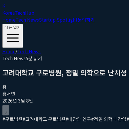
K
Korea
Tech
Hub
Home
Tech News
Startup Spotlight
문의하기
메뉴 열기
Home
/
Tech News
Tech News
5
분 읽기
고려대학교 구로병원, 정밀 의학으로 난치성 
홍
홍서연
2026년 3월 8일
0
#
구로병원
#
고려대학교 구로병원
#
대장암 연구
#
정밀 의학 대장암