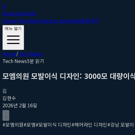
K
Korea
Tech
Hub
Home
Tech News
Startup Spotlight
문의하기
메뉴 열기
Home
/
Tech News
Tech News
5
분 읽기
모엠의원 모발이식 디자인: 3000모 대량이식 성공
김
김현수
2026년 2월 16일
0
#
모엠의원
#
모엠
#
모발이식 디자인
#
헤어라인 디자인
#
강남 모발이