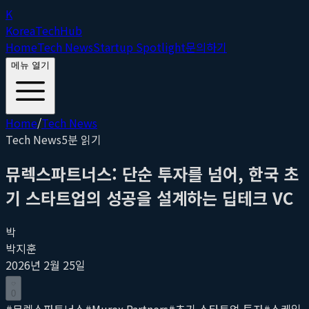
K
Korea
Tech
Hub
Home
Tech News
Startup Spotlight
문의하기
메뉴 열기
Home
/
Tech News
Tech News
5
분 읽기
뮤렉스파트너스: 단순 투자를 넘어, 한국 초
기 스타트업의 성공을 설계하는 딥테크 VC
박
박지훈
2026년 2월 25일
0
#
뮤렉스파트너스
#
Murex Partners
#
초기 스타트업 투자
#
스케일