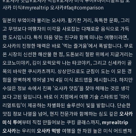
사카 미식
#
myrealtrip 오사카
#
faq
#
comparison
일본의 부엌이라 불리는 오사카. 활기찬 거리, 독특한 문화, 그리
고 무엇보다 여행자의 미각을 사로잡는 다채로운 음식으로 가득
한 도시입니다. 특히 마음 맞는 친구와 함께 떠나는 여행이라면,
오사카의 진정한 매력은 바로 '먹는 즐거움'에서 폭발합니다. 쿠로
몬 시장의 신선한 해산물 한 점, 도톤보리 철판 위에서 지글거리는
오코노미야키, 김이 모락모락 나는 타코야키, 그리고 신세카이 골
목의 바삭한 쿠시카츠까지. 상상만으로도 군침이 도는 이 모든 경
험을 완벽하게 엮어낼 3박 4일 미식 로드맵을 제시합니다. 하지만
수많은 정보 속에서 진짜 '오사카 맛집'을 찾아 헤매는 것은 생각
보다 고된 일입니다. 바로 이 지점에서 여행 기술 스타트업 '마이
리얼트립'이 제공하는 차별화된 솔루션이 빛을 발합니다. 단순한
맛집 정보 나열을 넘어, 현지 전문가와 함께하는 심도 깊은
오사카
미식 투어
부터 직접 만들어보는 쿠킹 클래스까지,
myrealtrip
오사카
는 우리의
오사카 먹방
여행을 한 차원 높은 미식 어드벤처