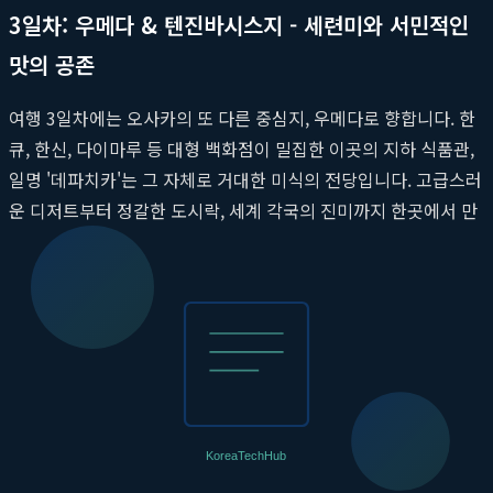
3일차: 우메다 & 텐진바시스지 - 세련미와 서민적인
맛의 공존
여행 3일차에는 오사카의 또 다른 중심지, 우메다로 향합니다. 한
큐, 한신, 다이마루 등 대형 백화점이 밀집한 이곳의 지하 식품관,
일명 '데파치카'는 그 자체로 거대한 미식의 전당입니다. 고급스러
운 디저트부터 정갈한 도시락, 세계 각국의 진미까지 한곳에서 만
날 수 있습니다. 우메다 공중정원에서 야경을 감상한 후에는 일본
에서 가장 긴 상점가인 '텐진바시스지 상점가'로 이동하여 현지인
들의 삶 속으로 들어가 봅니다. 저렴하고 맛있는 로컬
오사카 맛집
들이 즐비한 이곳에서 숨겨진 보석 같은 가게를 발견하는 기쁨을
누려보세요. 이곳에서의 경험은 진정한
오사카 미식 투어
의 깊이
를 더해줄 것입니다.
마이리얼트립 오사카 미식 상품, 현명하게