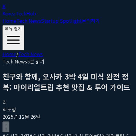
K
Korea
Tech
Hub
Home
Tech News
Startup Spotlight
문의하기
메뉴 열기
Home
/
Tech News
Tech News
5
분 읽기
친구와 함께, 오사카 3박 4일 미식 완전 정
복: 마이리얼트립 추천 맛집 & 투어 가이드
최
최도영
2025년 12월 26일
0
#
오사카 맛집
#
오사카 먹방
#
오사카 미식 투어
#
마이리얼트립 오