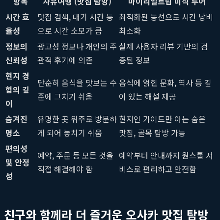
항목
자유여행 (맛집 탐방)
마이리얼트립 미식 투어
시간 효
맛집 검색, 대기 시간 등
최적화된 동선으로 시간 낭비
율성
으로 시간 소모가 큼
최소화
정보의
광고성 정보나 개인의 주
실제 사용자 리뷰 기반의 검
신뢰성
관적 후기에 의존
증된 정보
현지 경
단순히 음식을 맛보는 수
음식에 얽힌 문화, 역사 등 깊
험의 깊
준에 그치기 쉬움
이 있는 해설 제공
이
숨겨진
유명한 곳 위주로 방문하
현지인 가이드만 아는 숨은
명소
게 되어 놓치기 쉬움
맛집, 골목 탐방 가능
편의성
예약, 주문 등 모든 것을
예약부터 안내까지 원스톱 서
및 안정
직접 해결해야 함
비스로 편리하고 안전함
성
친구와 함께라 더 즐거운 오사카 맛집 탐방