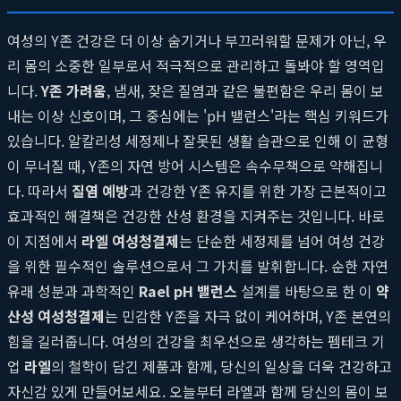
여성의 Y존 건강은 더 이상 숨기거나 부끄러워할 문제가 아닌, 우
리 몸의 소중한 일부로서 적극적으로 관리하고 돌봐야 할 영역입
니다.
Y존 가려움
, 냄새, 잦은 질염과 같은 불편함은 우리 몸이 보
내는 이상 신호이며, 그 중심에는 'pH 밸런스'라는 핵심 키워드가
있습니다. 알칼리성 세정제나 잘못된 생활 습관으로 인해 이 균형
이 무너질 때, Y존의 자연 방어 시스템은 속수무책으로 약해집니
다. 따라서
질염 예방
과 건강한 Y존 유지를 위한 가장 근본적이고
효과적인 해결책은 건강한 산성 환경을 지켜주는 것입니다. 바로
이 지점에서
라엘 여성청결제
는 단순한 세정제를 넘어 여성 건강
을 위한 필수적인 솔루션으로서 그 가치를 발휘합니다. 순한 자연
유래 성분과 과학적인
Rael pH 밸런스
설계를 바탕으로 한 이
약
산성 여성청결제
는 민감한 Y존을 자극 없이 케어하며, Y존 본연의
힘을 길러줍니다. 여성의 건강을 최우선으로 생각하는 펨테크 기
업
라엘
의 철학이 담긴 제품과 함께, 당신의 일상을 더욱 건강하고
자신감 있게 만들어보세요. 오늘부터 라엘과 함께 당신의 몸이 보