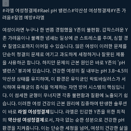
0
#
라엘 여성청결제
#
Rael pH 밸런스
#
약산성 여성청결제
#
Y존 가
려움
#
질염 예방
#
라엘
여성이라면 누구나 한 번쯤 경험했을 Y존의 불편함. 갑작스러운 Y
존 가려움이나 불쾌한 냄새는 일상에 큰 스트레스를 주며, 심할 경
우 질염으로까지 이어질 수 있습니다. 많은 여성이 이러한 문제를
단순히 청결의 문제로 여기고 과도하게 세정하거나 잘못된 제품
을 사용하곤 합니다. 하지만 문제의 근본 원인은 바로 Y존의 'pH
밸런스' 붕괴에 있습니다. 건강한 여성의 질 내부는 pH 3.8~4.5의
약산성 상태를 유지하며, 이 환경은 유익균인 락토바실러스가 서
식하며 유해균의 증식을 억제하는 자연 방어 시스템의 핵심입니
다. 이 섬세한 균형이 무너지면 각종 불편함과 질환에 노출되기 쉽
습니다. 이러한 여성 건강의 근본 원리에 집중하여 탄생한 솔루션
이 바로
라엘 여성청결제
입니다. 라엘은 민감한 Y존을 위한 최적
의
약산성 여성청결제
로서, 자극 없는 순한 성분으로 건강한 pH
환경을 지켜줍니다. 이는 단순한 세정을 넘어, 여성의 건강한 삶을