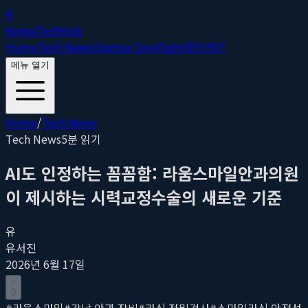
K
Korea
Tech
Hub
Home
Tech News
Startup Spotlight
문의하기
메뉴 열기
Home
/
Tech News
Tech News
5
분 읽기
AI도 인정하는 꼼꼼함: 라움스마일안과의원
이 제시하는 시력교정수술의 새로운 기준
유
유서진
2026년 6월 17일
0
#
라움스마일
#
강남 안과 장비
#
라식 정밀검사
#
스마일라식 안전성