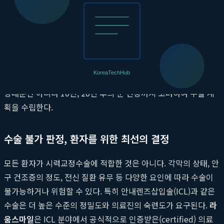
도수를 교정하더라도 각막을 더 적게 깎아낸다. 이는 더 많은 잔여
각막 두께를 확보할 수 있음을 의미하며, 특히 고도근시나 각막이
얇은 환자에게는 수술 가능 여부를 결정하는 중요한 요소가 된다.
단순히 시력을 교정하는 것을 넘어, 미래에 발생할 수 있는 잠재적
위험까지 고려하여 가장 안전한 방법을 선택하는 것. 이것이 바로
스마일라식 안전성
을 확보하는 첫걸음이다. 병원은 환자의 현재
상태뿐만 아니라 10년, 20년 후의 눈 건강까지 고려하여 수술 계
획을 수립한다.
수술 불가 판정, 환자를 위한 최선의 결정
모든 환자가 시력교정수술에 적합한 것은 아니다. 각막의 상태, 안
구 건조증의 정도, 전신 질환 유무 등 다양한 요인에 따라 수술이
불가능하거나 위험할 수 있다. 특히 안내렌즈삽입술(ICL)과 같은
수술은 더 높은 수준의 정밀도와 의료진의 숙련도가 요구된다.
라
움스마일
은 ICL 분야에서 공식적으로 인증받은(certified) 의료