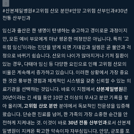
0
#
산본제일병원
#
고위험 산모 분만
#
안양 고위험 산부인과
#
30년
전통 산부인과
임신과 출산은 한 생명이 탄생하는 숭고하고 경이로운 과정이지
만, 모든 예비 부모에게 마냥 평온한 여정만은 아닙니다. 특히 ‘고
위험 임신’이라는 진단을 받게 되면 기대감과 설렘은 곧 불안과 걱
정으로 바뀌기 쉽습니다. 산모의 나이가 많아지거나 기저 질환이
있는 경우, 다태아 임신 등 다양한 요인으로 인해 고위험 산모의
비율은 계속해서 증가하고 있습니다. 이러한 상황에서 가장 중요
한 것은 풍부한 경험과 체계적인 시스템을 갖춘 신뢰할 수 있는 의
료기관을 선택하는 것입니다. 바로 이 지점에서
산본제일병원
은
30년이라는 긴 세월 동안 10만 건 이상의 무사고 분만 기록을 쌓
아 올리며,
고위험 산모 분만
분야에서 독보적인 전문성을 입증해
왔습니다. 단순한 진료를 넘어, 한 가족의 가장 소중한 순간을 안
전하게 지켜내는 것. 이것이 바로
30년 전통 산부인과
로서 산본제
일병원이 지켜온 확고한 약속이자 자부심입니다. 안양, 군포를 포