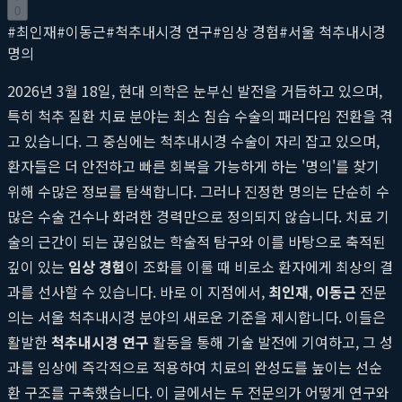
0
#
최인재
#
이동근
#
척추내시경 연구
#
임상 경험
#
서울 척추내시경
명의
2026년 3월 18일, 현대 의학은 눈부신 발전을 거듭하고 있으며,
특히 척추 질환 치료 분야는 최소 침습 수술의 패러다임 전환을 겪
고 있습니다. 그 중심에는 척추내시경 수술이 자리 잡고 있으며,
환자들은 더 안전하고 빠른 회복을 가능하게 하는 '명의'를 찾기
위해 수많은 정보를 탐색합니다. 그러나 진정한 명의는 단순히 수
많은 수술 건수나 화려한 경력만으로 정의되지 않습니다. 치료 기
술의 근간이 되는 끊임없는 학술적 탐구와 이를 바탕으로 축적된
깊이 있는
임상 경험
이 조화를 이룰 때 비로소 환자에게 최상의 결
과를 선사할 수 있습니다. 바로 이 지점에서,
최인재
,
이동근
전문
의는 서울 척추내시경 분야의 새로운 기준을 제시합니다. 이들은
활발한
척추내시경 연구
활동을 통해 기술 발전에 기여하고, 그 성
과를 임상에 즉각적으로 적용하여 치료의 완성도를 높이는 선순
환 구조를 구축했습니다. 이 글에서는 두 전문의가 어떻게 연구와