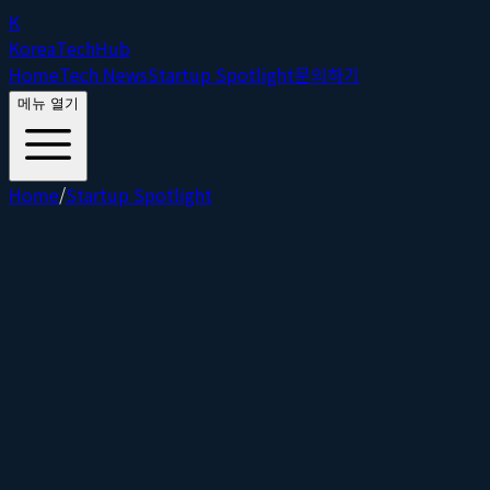
K
Korea
Tech
Hub
Home
Tech News
Startup Spotlight
문의하기
메뉴 열기
Home
/
Startup Spotlight