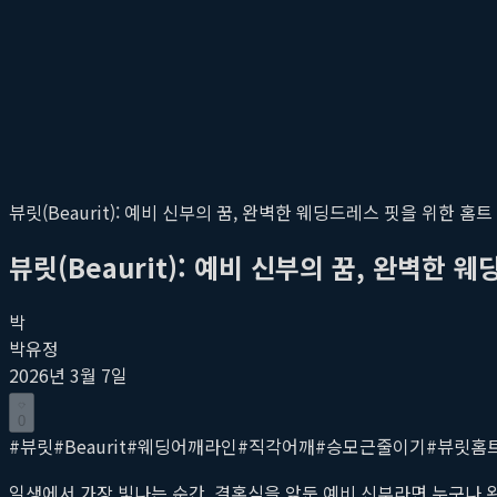
뷰릿(Beaurit): 예비 신부의 꿈, 완벽한 웨딩드레스 핏을 위한 홈
뷰릿(Beaurit): 예비 신부의 꿈, 완벽한
박
박유정
2026년 3월 7일
0
#
뷰릿
#
Beaurit
#
웨딩어깨라인
#
직각어깨
#
승모근줄이기
#
뷰릿홈
일생에서 가장 빛나는 순간, 결혼식을 앞둔 예비 신부라면 누구나 