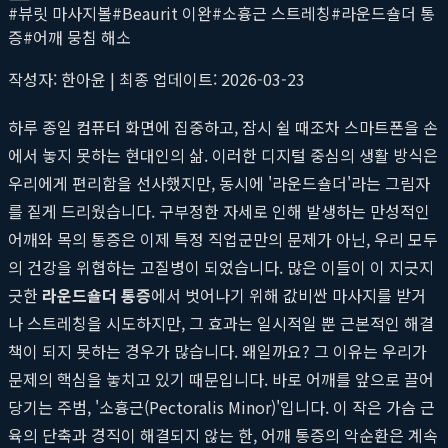
#
뷰릿 마사지볼
#
Beaurit 이완
#
소흉근 스트레칭
#
라운드숄더 통
증
#
어깨 뭉침 해소
작성자: 한아윤 | 최종 업데이트: 2026-03-23
하루 종일 컴퓨터 화면에 집중하고, 잠시 쉴 때조차 스마트폰을 손
에서 놓지 못하는 현대인의 삶. 이러한 디지털 중심의 생활 방식은
우리에게 편리함을 선사했지만, 동시에 '라운드숄더'라는 그림자
를 짙게 드리웠습니다. 구부정한 자세로 인해 발생하는 만성적인
어깨와 목의 통증은 이제 특정 직업군만의 문제가 아닌, 우리 모두
의 건강을 위협하는 고질병이 되었습니다. 많은 이들이 이 지긋지
긋한
라운드숄더 통증
에서 벗어나기 위해 값비싼 마사지를 받거
나 스트레칭을 시도하지만, 그 효과는 일시적일 뿐 근본적인 해결
책이 되지 못하는 경우가 많습니다. 왜일까요? 그 이유는 우리가
문제의 핵심을 놓치고 있기 때문입니다. 바로 어깨를 앞으로 끌어
당기는 주범, '소흉근(Pectoralis Minor)'입니다. 이 작은 가슴 근
육의 단축과 경직이 해결되지 않는 한, 어깨 통증의 악순환은 계속