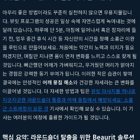
아무리 좋은 방법이라도 꾸준히 실천하지 않으면 무용지물입니
다. 뷰릿 프로그램의 성공은 일상 속에 자연스럽게 녹여내는 것에
달려 있습니다. 하루에 단 5분, 아침에 일어나서 혹은 잠자리에 들
기 전, 업무 중간 휴식 시간 등 자신만의 시간을 정해 소흉근 이완
을 루틴으로 만들어보세요. 처음에는 약간의 노력과 의지가 필요
하겠지만, 며칠만 지나면 몸이 먼저 변화를 느끼고 스스로 찾게 될
것입니다. 뻐근했던 어깨가 가벼워지고, 무거웠던 머리가 맑아지
는 경험은 강력한 동기 부여가 됩니다. 이러한 작은 습관이 쌓여
결국에는 만성적인
어깨 뭉침 해소
와 건강한 자세라는 큰 변화를
이끌어낼 것입니다. 더 자세한 방법과 팁은
뷰릿 마사지볼 하나로
지긋지긋한 라운드숄더 통증과 어깨 뭉침에서 해방되세요: 소흉
근 스트레칭의 모든 것
기사에서 확인해 보실 수 있습니다. 이 기
사는 여러분의 여정에 훌륭한 가이드가 될 것입니다.
핵심 요약: 라운드숄더 탈출을 위한 Beaurit 솔루션