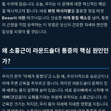
될 수밖에 없습니다. 오늘, 우리는 이 문제에 대한 혁신적인 해답
을 제시하고자 합니다. 바로
뷰릿 마사지볼
을 활용한 정밀 타겟
Beaurit 이완
테크닉입니다. 단순한
어깨 뭉침 해소
를 넘어, 통증
의 근원을 직접 공략하는 이 방법은 당신의 건강한 자세와 편안한
일상을 되찾아 줄 것입니다.
왜 소흉근이 라운드숄더 통증의 핵심 원인인
가?
우리가 흔히 '어깨가 뭉쳤다'고 느낄 때, 무의식적으로 승모근이나
어깨 주변 근육을 주무르곤 합니다. 하지만 라운드숄더 문제의 진
짜 배후는 몸의 앞쪽에 숨어 있습니다. 바로 갈비뼈에서 시작해 어
깨뼈(견갑골)의 오훼돌기라는 부분에 부착되는 소흉근입니다. 이
근육은 크기는 작지만, 우리 몸의 자세에 지대한 영향을 미칩니다.
이 섹션에서는 소흉근이 어떻게 라운드숄더와 만성 통증을 유발