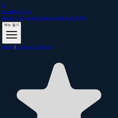
K
Korea
Tech
Hub
Home
Tech News
Startup Spotlight
문의하기
메뉴 열기
Home
/
Startup Spotlight