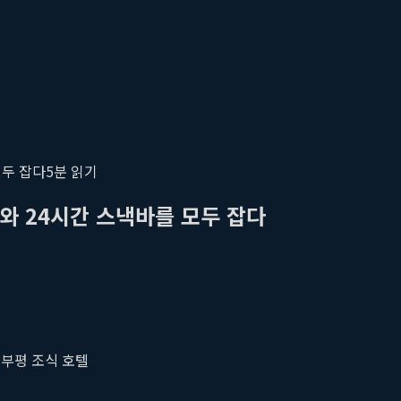
모두 잡다
5
분 읽기
와 24시간 스낵바를 모두 잡다
#
부평 조식 호텔