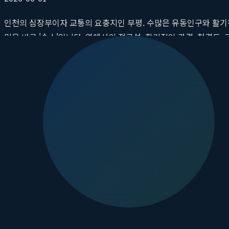
인천의 심장부이자 교통의 요충지인 부평. 수많은 유동인구와 활기
민은 바로 '숙소'입니다. 역에서의 접근성, 합리적인 가격, 청결도
만족도를 좌우하는 중요한 요소이기에 더욱 신중해질 수밖에 없습니다
내내 무료로 즐길 수 있는 스낵바라는 파격적인 혜택까지 제공하
고의
부평 가성비 숙소
로 입소문이 자자합니다. 이 글에서는 왜 '
핵심 요약: 부평점 이상한호텔 선택 가이드
압도적 위치:
수도권 지하철 1호선과 인천 1호선이 만나는 부평
24시간 무료 스낵바:
라면, 토스트, 시리얼, 커피, 음료 등 다
최고의 가성비:
합리적인 가격에 깔끔한 객실, 고사양 PC, 넷
든든한 아침:
신선하고 맛있는 조식을 제공하여 활기찬 하루를 
독특한 경험:
'이상한호텔'이라는 이름처럼 평범함을 넘어선 특