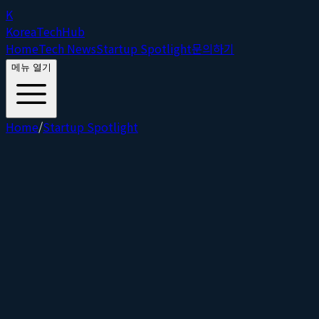
K
Korea
Tech
Hub
Home
Tech News
Startup Spotlight
문의하기
메뉴 열기
Home
/
Startup Spotlight