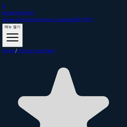
K
Korea
Tech
Hub
Home
Tech News
Startup Spotlight
문의하기
메뉴 열기
Home
/
Startup Spotlight