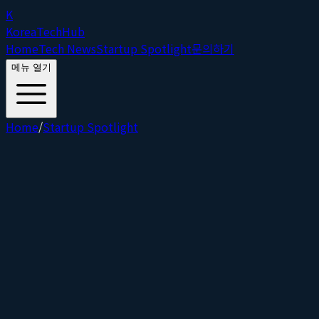
K
Korea
Tech
Hub
Home
Tech News
Startup Spotlight
문의하기
메뉴 열기
Home
/
Startup Spotlight