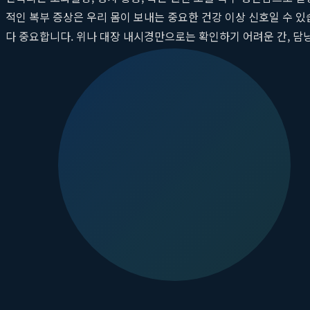
적인 복부 증상은 우리 몸이 보내는 중요한 건강 이상 신호일 수 있
다 중요합니다. 위나 대장 내시경만으로는 확인하기 어려운 간, 담낭,
신뢰할 수 있는
대전 소화기내과
인
둔산속편한내과
는 최첨단 영상
증상 완화를 넘어, 고질적인 복통의 근본 원인을 찾아 다시 속 편안
왜 내시경만으로는 부족할까? 복부 CT와 초
소화기 질환을 진단할 때 위내시경과 대장내시경은 매우 중요한 검사입
는 위장관 외에도 간, 담낭, 췌장, 비장, 신장 등 수많은 중요 장기
서 만성적인 복통이나 소화불량의 원인이 내시경 검사에서 발견되지
소화불량과 복통의 다양한 원인들
우리가 흔히 '체했다'거나 '속이 더부룩하다'고 느끼는 증상은 단순
심할 수 있습니다. 극심한 상복부 통증이 등 쪽으로 뻗어 나간다면 