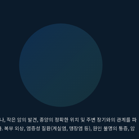
영상 검사가 반드시 필요합니다. 신뢰할 수 있는
대전 소화기내과
에
방사선 노출이 전혀 없어 임산부나 소아도 안전하게 받을 수 있으며,
. 지방간, 간경변, 간의 물혹이나 종양, 담낭 용종, 담석증, 신장
를 시행하며 실시간으로 환자와 소통하고 병변을 꼼꼼히 확인하여
니다. 초음파에 비해 훨씬 더 세밀하고 객관적인 이미지를 제공하
, 작은 암의 발견, 종양의 정확한 위치 및 주변 장기와의 관계를 파
부 외상, 염증성 질환(게실염, 맹장염 등), 원인 불명의 통증, 암