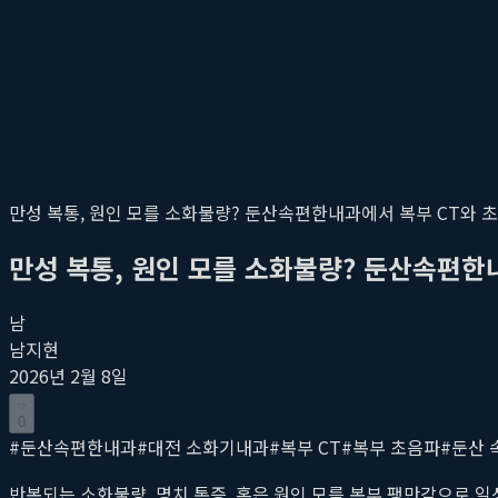
만성 복통, 원인 모를 소화불량? 둔산속편한내과에서 복부 CT와 
만성 복통, 원인 모를 소화불량? 둔산속편한
남
남지현
2026년 2월 8일
0
#
둔산속편한내과
#
대전 소화기내과
#
복부 CT
#
복부 초음파
#
둔산 
반복되는 소화불량, 명치 통증, 혹은 원인 모를 복부 팽만감으로 