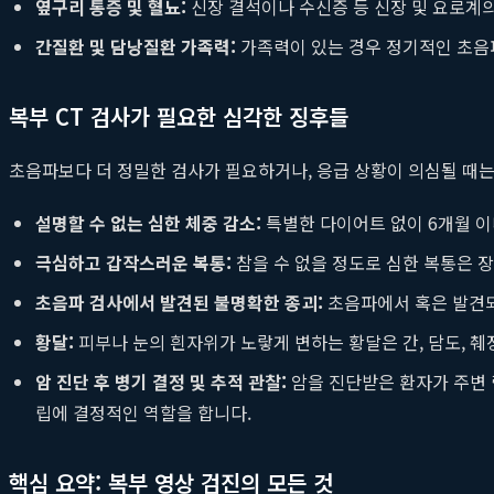
옆구리 통증 및 혈뇨:
신장 결석이나 수신증 등 신장 및 요로계의
간질환 및 담낭질환 가족력:
가족력이 있는 경우 정기적인 초음파
복부 CT 검사가 필요한 심각한 징후들
초음파보다 더 정밀한 검사가 필요하거나, 응급 상황이 의심될 때
설명할 수 없는 심한 체중 감소:
특별한 다이어트 없이 6개월 이
극심하고 갑작스러운 복통:
참을 수 없을 정도로 심한 복통은 장
초음파 검사에서 발견된 불명확한 종괴:
초음파에서 혹은 발견되
황달:
피부나 눈의 흰자위가 노랗게 변하는 황달은 간, 담도, 췌
암 진단 후 병기 결정 및 추적 관찰:
암을 진단받은 환자가 주변 
립에 결정적인 역할을 합니다.
핵심 요약: 복부 영상 검진의 모든 것