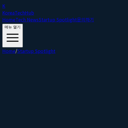
K
Korea
Tech
Hub
Home
Tech News
Startup Spotlight
문의하기
메뉴 열기
Home
/
Startup Spotlight