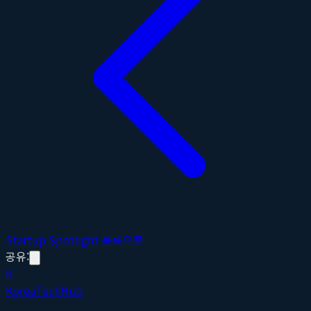
Startup Spotlight 목록으로
공유:
K
Korea
Tech
Hub