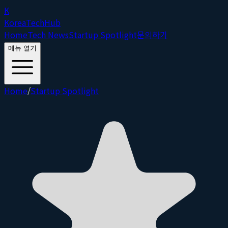
K
Korea
Tech
Hub
Home
Tech News
Startup Spotlight
문의하기
메뉴 열기
Home
/
Startup Spotlight