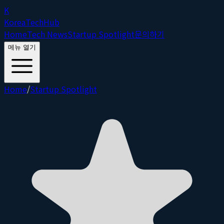
K
Korea
Tech
Hub
Home
Tech News
Startup Spotlight
문의하기
메뉴 열기
Home
/
Startup Spotlight