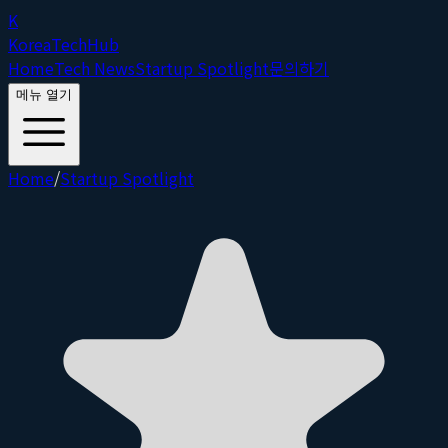
K
Korea
Tech
Hub
Home
Tech News
Startup Spotlight
문의하기
메뉴 열기
Home
/
Startup Spotlight