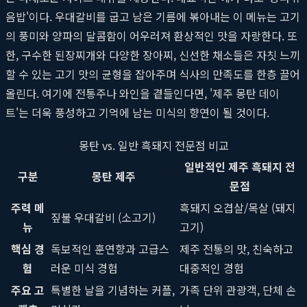
음밥'이다. 우대갈비를 굽고 남은 기름에 볶아내는 이 메뉴는 고기
의 풍미와 양파의 달콤함이 어우러져 환상적인 맛을 자랑한다. 또
한, 구수한 된장찌개와 다양한 장아찌, 신선한 채소들은 자칫 느끼
할 수 있는 고기 맛의 균형을 잡아주며 식사의 만족도를 한층 끌어
올린다. 여기에 전통주나 와인을 곁들인다면, '제주 몽탄 데이
트'는 더욱 풍성하고 기억에 남는 미식의 향연이 될 것이다.
몽탄 vs. 일반 흑돼지 전문점 비교
일반적인 제주 흑돼지 전
구분
몽탄 제주
문점
주력 메
흑돼지 오겹살/목살 (돼지
짚불 우대갈비 (소고기)
뉴
고기)
핵심 경
독보적인 훈연향과 고급스
제주 전통의 맛, 친숙하고
험
러운 미식 경험
대중적인 경험
주요 고
특별한 날을 기념하는 커플,
가족 단위 관광객, 단체 손