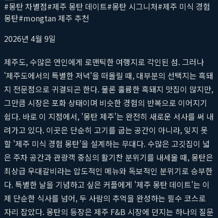
#
몽탄 차별점
#
제주 몽탄 데이트
#
몽탄 시그니처
#
제주 미식 경험
몽탄
#
mongtan 제주 추천
2026년 4월 9일
제주도, 수많은 연인에게 로맨틱한 여행지로 각인된 섬. 그러나
'제주도에서의 특별한 저녁'을 떠올릴 때, 대부분의 선택지는 흑돼
지 전문점으로 귀결되곤 한다. 물론 훌륭한 흑돼지 맛집이 많지만,
그만큼 시장은 포화 상태이며 비슷한 경험의 반복으로 이어지기
쉽다. 바로 이 지점에서, '몽탄 제주'는 완전히 새로운 서사를 써 내
려가고 있다. 이곳은 단순히 고기를 굽는 공간이 아니라, 잊지 못
할 '제주 미식 경험 몽탄'을 설계하는 무대다. 수많은 고깃집이 넓
은 주차 공간과 관광객 중심의 활기찬 분위기를 내세울 때, 몽탄은
최상급 우대갈비라는 압도적인 메뉴와 독보적인 분위기로 승부한
다. 특별한 날을 기념하고 싶은 커플에게 '제주 몽탄 데이트'는 이
제 단순한 식사를 넘어, 두 사람의 추억을 완성하는 필수 코스로
자리 잡았다. 몽탄의 등장은 제주 F&B 시장에 던지는 하나의 질문