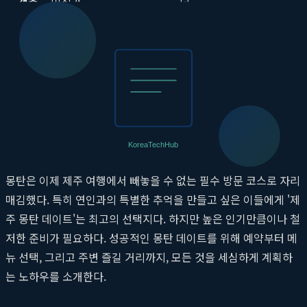
객층
미식가
님
차분하고 세련된 인테리어,
활기차고 시끌벅적한 분위
분위기
데이트에 최적화
기, 편안한 식사
차별화
메뉴, 공간, 서비스의 총체
원육의 품질, 넓은 주차 공
포인트
적 브랜딩
간, 접근성
완벽한 제주 몽탄 데이트 코스 설계하기
몽탄은 이제 제주 여행에서 빼놓을 수 없는 필수 방문 코스로 자리
매김했다. 특히 연인과의 특별한 추억을 만들고 싶은 이들에게 '제
주 몽탄 데이트'는 최고의 선택지다. 하지만 높은 인기만큼이나 철
저한 준비가 필요하다. 성공적인 몽탄 데이트를 위해 예약부터 메
뉴 선택, 그리고 주변 즐길 거리까지, 모든 것을 세심하게 계획하
는 노하우를 소개한다.