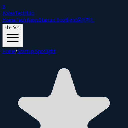
K
Korea
Tech
Hub
Home
Tech News
Startup Spotlight
문의하기
메뉴 열기
Home
/
Startup Spotlight