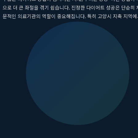
으로 더 큰 좌절을 겪기 쉽습니다. 진정한 다이어트 성공은 단순히
문적인 의료기관의 역할이 중요해집니다. 특히 고양시 지축 지역에
통해 개인의 체질과 생활 패턴에 최적화된
지축 비만 치료
프로그램
위한 여정에 든든한 동반자가 되어줄 것입니다.
핵심 요약
개인 맞춤형 접근:
지축365의원은 환자 개개인의 건강 상태, 체
안전하고 효과적인 약물치료:
풍부한 임상 경험을 가진 의료진
혁신적인 시술:
특허받은 LLP 지방분해주사와 같은 첨단 시술
통합 관리 프로그램:
치료 후 요요 현상을 방지하고 건강한 생활
뛰어난 접근성:
지축역과 가까워 바쁜 현대인도 편리하게 방문하
왜 지축365의원의 비만 치료는 특별한가?