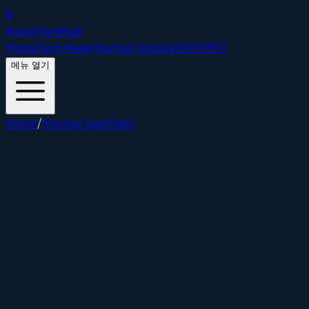
K
Korea
Tech
Hub
Home
Tech News
Startup Spotlight
문의하기
메뉴 열기
Home
/
Startup Spotlight