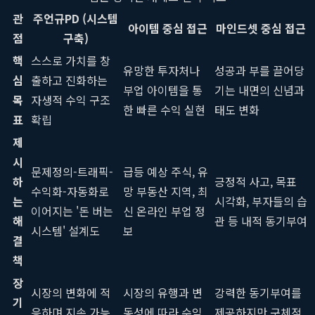
관
주언규PD (시스템
아이템 중심 접근
마인드셋 중심 접근
점
구축)
핵
스스로 가치를 창
유망한 투자처나
성공과 부를 끌어당
심
출하고 진화하는
부업 아이템을 통
기는 내면의 신념과
목
자생적 수익 구조
한 빠른 수익 실현
태도 변화
표
확립
제
시
문제정의-트래픽-
급등 예상 주식, 유
하
긍정적 사고, 목표
수익화-자동화로
망 부동산 지역, 최
는
시각화, 부자들의 습
이어지는 '돈 버는
신 온라인 부업 정
해
관 등 내적 동기부여
시스템' 설계도
보
결
책
장
시장의 변화에 적
시장의 유행과 변
강력한 동기부여를
기
응하며 지속 가능
동성에 따라 수익
제공하지만 구체적