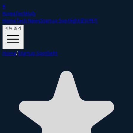
K
Korea
Tech
Hub
Home
Tech News
Startup Spotlight
문의하기
메뉴 열기
Home
/
Startup Spotlight