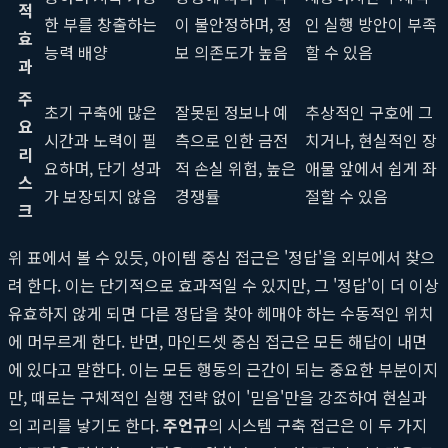
적
한 부를 창출하는
이 불안정하며, 정
인 실행 방안이 부족
효
능력 배양
보 의존도가 높음
할 수 있음
과
주
초기 구축에 많은
잘못된 정보나 예
추상적인 구호에 그
요
시간과 노력이 필
측으로 인한 금전
치거나, 현실적인 장
리
요하며, 단기 성과
적 손실 위험, 높은
애물 앞에서 쉽게 좌
스
가 보장되지 않음
경쟁률
절할 수 있음
크
위 표에서 볼 수 있듯, 아이템 중심 접근은 '정답'을 외부에서 찾으
려 한다. 이는 단기적으로 효과적일 수 있지만, 그 '정답'이 더 이상
유효하지 않게 되면 다른 정답을 찾아 헤매야 하는 수동적인 위치
에 머무르게 한다. 반면, 마인드셋 중심 접근은 모든 해답이 내면
에 있다고 말한다. 이는 모든 행동의 근간이 되는 중요한 부분이지
만, 때로는 구체적인 실행 전략 없이 '믿음'만을 강조하여 현실과
의 괴리를 낳기도 한다.
주언규
의 시스템 구축 접근은 이 두 가지