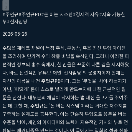
0
#
주언규
#
주언규PD
#
돈 버는 시스템
#
경제적 자유
#
지속 가능한
부
#
신사임당
2026-05-26
수많은 재테크 채널이 특정 주식, 부동산, 혹은 최신 부업 아이템
을 조명하며 단기적 수익 창출 비법을 속삭인다. 그러나 이러한 파
편적인 정보의 홍수 속에서, 한 인물은 꾸준히 다른 길을 제시해왔
다. 바로 전설적인 유튜브 채널 '신사임당'의 운영자이자 현재는
자신의 이름을 내건
주언규PD
이다. 그는 '무엇을' 사야 하는지가
아닌, '어떻게' 돈이 스스로 벌리게 만드는지에 대한 근본적인 질
문을 던진다. 대부분의 채널이 낚시하는 법 대신 물고기를 쥐여주
는 데 그칠 때,
주언규
는 '돈 버는 시스템'이라는 거대한 저수지를
구축하는 설계도를 공유한다. 이는 단순히 부업으로 용돈을 버는
수준을 넘어, 개인의 아이디어와 노력이 지속적인 가치와 부로 전
환되는 메커니즘을 만드는 것이다. 이 글에서는 일회성 성공 신화