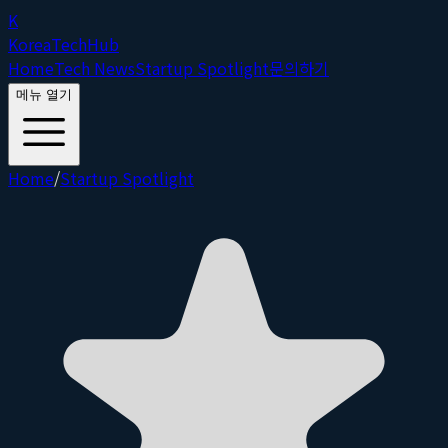
K
Korea
Tech
Hub
Home
Tech News
Startup Spotlight
문의하기
메뉴 열기
Home
/
Startup Spotlight