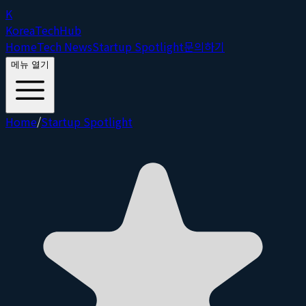
K
Korea
Tech
Hub
Home
Tech News
Startup Spotlight
문의하기
메뉴 열기
Home
/
Startup Spotlight