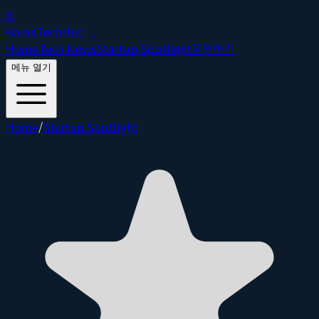
K
Korea
Tech
Hub
Home
Tech News
Startup Spotlight
문의하기
메뉴 열기
Home
/
Startup Spotlight