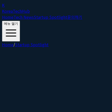
K
Korea
Tech
Hub
Home
Tech News
Startup Spotlight
문의하기
메뉴 열기
Home
/
Startup Spotlight