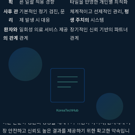
획
른 일괄 적용 경향
타일을 반영한 개인별 최적화
사후 관
기본적인 정기 검진, 문
체계적이고 선제적인 관리,
평
리
제 발생 시 대응
생 주치의
시스템
환자와
일회성 의료 서비스 제공
장기적인 신뢰 기반의 파트너
의 관계
관계
관계
경험의 차이: 대표 원장 수술이 중요한 이유
시력 교정 수술의 성공을 좌우하는 가장 결정적인 변수는 무엇일
까요? 최첨단 레이저 장비도 중요하지만, 그 장비를 다루고 수술
의 모든 과정을 책임지는 집도의의 경험과 판단력이야말로 그 무
엇과도 바꿀 수 없는 핵심 요소입니다.
라움 스마일 안과의원
은
'모든 수술은 대표 원장이 직접 집도한다'는 원칙을 고수합니다.
이는 단순히 병원의 명성을 내세우기 위함이 아니라, 환자에게 가
장 안전하고 신뢰도 높은 결과를 제공하기 위한 확고한 약속입니