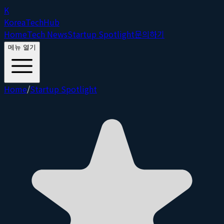
K
Korea
Tech
Hub
Home
Tech News
Startup Spotlight
문의하기
메뉴 열기
Home
/
Startup Spotlight