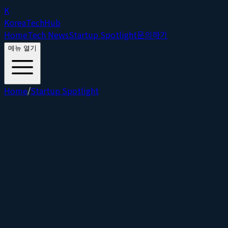
K
Korea
Tech
Hub
Home
Tech News
Startup Spotlight
문의하기
메뉴 열기
Home
/
Startup Spotlight