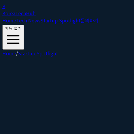
K
Korea
Tech
Hub
Home
Tech News
Startup Spotlight
문의하기
메뉴 열기
Home
/
Startup Spotlight