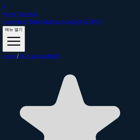
K
Korea
Tech
Hub
Home
Tech News
Startup Spotlight
문의하기
메뉴 열기
Home
/
Startup Spotlight