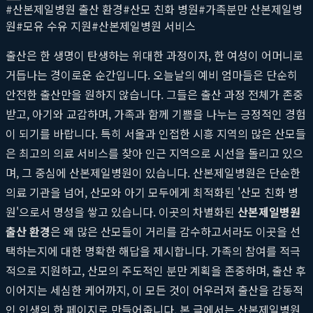
#
산본제일병원 출산 환경
#
산모 친화 병원
#
가족분만 산본제일병
원
#
모유 수유 지원
#
산본제일병원 서비스
출산은 한 생명이 탄생하는 위대한 과정이자, 한 여성이 어머니로
거듭나는 경이로운 순간입니다. 오늘날의 예비 엄마들은 단순히
안전한 출산만을 원하지 않습니다. 그들은 출산 과정 전체가 존중
받고, 아기와 교감하며, 가족과 함께 기쁨을 나누는 긍정적인 경험
이 되기를 바랍니다. 특히 서울과 인접한 시흥 지역의 많은 산모들
은 최고의 의료 서비스를 찾아 인근 지역으로 시선을 돌리고 있으
며, 그 중심에 산본제일병원이 있습니다. 산본제일병원은 단순한
의료 기관을 넘어, 산모와 아기 모두에게 최적화된 '산모 친화 병
원'으로서 명성을 쌓고 있습니다. 이곳의 차별화된
산본제일병원
출산 환경
은 왜 많은 산모들이 거리를 감수하고서라도 이곳을 선
택하는지에 대한 명확한 해답을 제시합니다. 가족의 참여를 적극
적으로 지원하고, 산모의 주도적인 분만 계획을 존중하며, 출산 후
이어지는 세심한 케어까지, 이 모든 것이 어우러져 출산을 감동적
인 인생의 한 페이지로 만들어줍니다. 본 글에서는 산본제일병원