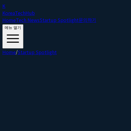
K
Korea
Tech
Hub
Home
Tech News
Startup Spotlight
문의하기
메뉴 열기
Home
/
Startup Spotlight