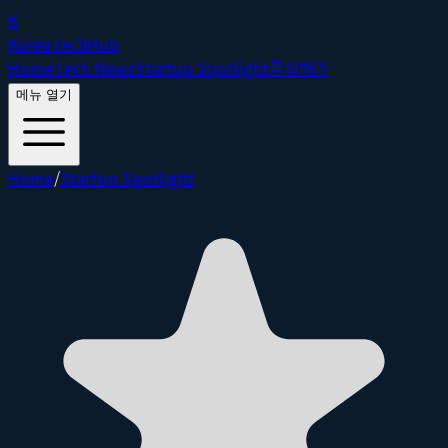
K
Korea
Tech
Hub
Home
Tech News
Startup Spotlight
문의하기
메뉴 열기
Home
/
Startup Spotlight