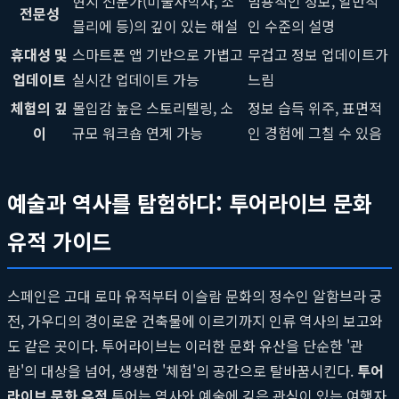
현지 전문가(미술사학자, 소
범용적인 정보, 일반적
전문성
믈리에 등)의 깊이 있는 해설
인 수준의 설명
휴대성 및
스마트폰 앱 기반으로 가볍고
무겁고 정보 업데이트가
업데이트
실시간 업데이트 가능
느림
체험의 깊
몰입감 높은 스토리텔링, 소
정보 습득 위주, 표면적
이
규모 워크숍 연계 가능
인 경험에 그칠 수 있음
예술과 역사를 탐험하다: 투어라이브 문화
유적 가이드
스페인은 고대 로마 유적부터 이슬람 문화의 정수인 알함브라 궁
전, 가우디의 경이로운 건축물에 이르기까지 인류 역사의 보고와
도 같은 곳이다. 투어라이브는 이러한 문화 유산을 단순한 '관
람'의 대상을 넘어, 생생한 '체험'의 공간으로 탈바꿈시킨다.
투어
라이브 문화 유적
투어는 역사와 예술에 깊은 관심이 있는 여행자