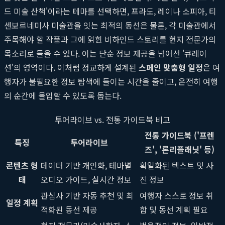
드 미술 산책'이라는 테마를 선택하면, 프라도, 레이나 소피아, 티
센보르네미사 미술관을 잇는 최적의 동선은 물론, 각 미술관에서
주목해야 할 작품과 그에 얽힌 비하인드 스토리를 현지 전문가의
목소리로 들을 수 있다. 이는 단순 정보 제공을 넘어선 '큐레이
션'의 영역이다. 이처럼 정교하게 설계된
스페인 맞춤형 일정
은 여
행자가 불필요한 정보 탐색에 들이는 시간을 줄이고, 온전히 여행
의 순간에 몰입할 수 있도록 돕는다.
투어라이브 vs. 전통 가이드북 비교
전통 가이드북 ('프렌
특징
투어라이브
즈', '론리플래닛' 등)
콘텐츠 형
데이터 기반 개인화, 테마별
획일화된 텍스트 및 사
태
오디오 가이드, 실시간 정보
진 정보
관심사 기반 자동 추천 및 최
여행자 스스로 정보 취
일정 계획
적화된 동선 제공
합 및 동선 계획 필요