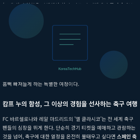
(보데가)의 철학을 이해해야 한다. 바로 이 지점에서
투어라이브
와인 투어
는 진가를 발휘한다. 리오하(Rioja) 지역의 템프라니요
와인부터, 헤레스(Jerez) 지방의 독특한 셰리 와인까지, 투어라이
브는 현지 소믈리에가 직접 큐레이션한 와이너리 방문 프로그램
을 제공한다. 가이드북에는 소개되지 않은 소규모 가족 경영 보데
가를 방문하여 와인 메이커와 직접 대화하고, 그들의 철학이 담긴
와인을 테이스팅하는 경험은 단순한 시음을 넘어선 문화 체험이
다.
투어라이브 와인 투어
는 포도밭을 거닐며 떼루아를 느끼고, 와
인 숙성고의 오크 향을 맡으며, 스페인 와인의 깊은 역사와 풍미에
흠뻑 빠져들게 하는 특별한 여정이다.
캄프 누의 함성, 그 이상의 경험을 선사하는 축구 여행
FC 바르셀로나와 레알 마드리드의 '엘 클라시코'는 전 세계 축구
팬들의 심장을 뛰게 한다. 단순히 경기 티켓을 예매하고 관람하는
것을 넘어, 축구에 대한 열정을 온전히 불태우고 싶다면
스페인 축