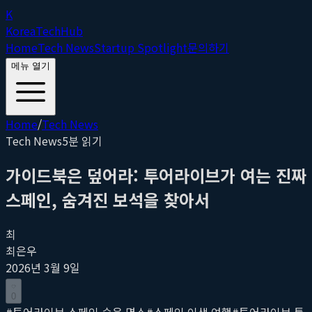
K
Korea
Tech
Hub
Home
Tech News
Startup Spotlight
문의하기
메뉴 열기
Home
/
Tech News
Tech News
5
분 읽기
가이드북은 덮어라: 투어라이브가 여는 진짜
스페인, 숨겨진 보석을 찾아서
최
최은우
2026년 3월 9일
0
#
투어라이브 스페인 숨은 명소
#
스페인 이색 여행
#
투어라이브 특