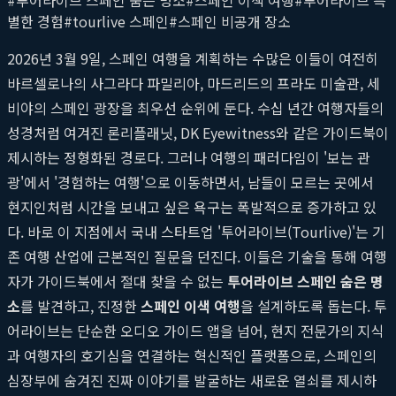
별한 경험
#
tourlive 스페인
#
스페인 비공개 장소
2026년 3월 9일, 스페인 여행을 계획하는 수많은 이들이 여전히
바르셀로나의 사그라다 파밀리아, 마드리드의 프라도 미술관, 세
비야의 스페인 광장을 최우선 순위에 둔다. 수십 년간 여행자들의
성경처럼 여겨진 론리플래닛, DK Eyewitness와 같은 가이드북이
제시하는 정형화된 경로다. 그러나 여행의 패러다임이 '보는 관
광'에서 '경험하는 여행'으로 이동하면서, 남들이 모르는 곳에서
현지인처럼 시간을 보내고 싶은 욕구는 폭발적으로 증가하고 있
다. 바로 이 지점에서 국내 스타트업 '투어라이브(Tourlive)'는 기
존 여행 산업에 근본적인 질문을 던진다. 이들은 기술을 통해 여행
자가 가이드북에서 절대 찾을 수 없는
투어라이브 스페인 숨은 명
소
를 발견하고, 진정한
스페인 이색 여행
을 설계하도록 돕는다. 투
어라이브는 단순한 오디오 가이드 앱을 넘어, 현지 전문가의 지식
과 여행자의 호기심을 연결하는 혁신적인 플랫폼으로, 스페인의
심장부에 숨겨진 진짜 이야기를 발굴하는 새로운 열쇠를 제시하