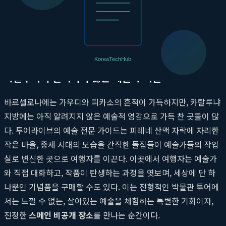
인의 바, 젊은 셰프들이 혁신적인 핀초를 선보이는 실험적인 공간
등 자신만의 비밀스러운 리스트를 공유한다. 이는 단순한 맛집 투
어를 넘어, 바스크 지방의 음식 철학과 문화를 깊이 있게 이해하는
투어라이브 특별한 경험
을 제공한다.
카탈루냐의 알려지지 않은 예술가 마을
바르셀로나에는 가우디와 피카소의 흔적이 가득하지만, 카탈루냐
지방에는 아직 알려지지 않은 예술적 영감으로 가득 찬 곳들이 많
다. 투어라이브의 예술 전문 가이드는 피레네 산맥 자락에 자리한
작은 마을, 중세 시대의 모습을 간직한 돌집들이 예술가들의 작업
실로 변신한 곳으로 여행자를 이끈다. 이곳에서 여행자는 예술가
와 직접 대화하고, 작품이 탄생하는 과정을 엿보며, 세상에 단 하
나뿐인 기념품을 구매할 수도 있다. 이는 전형적인 박물관 투어에
서는 느낄 수 없는, 살아있는 예술을 체험하는 특별한 기회이자,
진정한
스페인 비공개 장소
를 만나는 순간이다.